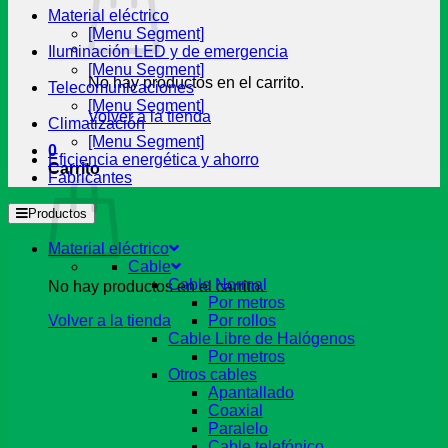
Material eléctrico
[Menu Segment]
Iluminación LED y de emergencia
[Menu Segment]
No hay productos en el carrito.
Telecomunicaciones
[Menu Segment]
Volver a la tienda
Climatización
[Menu Segment]
0
Eficiencia energética y ahorro
Carrito
Fabricantes
Productos
Material eléctrico
Cable
Cable Normal
No hay productos en el carrito.
Por metros
Volver a la tienda
Por rollos
Cable Libre de Halógenos
Por metros
Otros cables
Apantallado
Coaxial
Paralelo
Cable telefónico