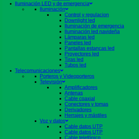
Iluminación LED y de emergencia
Iluminación
Control y regulacion
Downlight led
Iluminación de emergencia
Iluminación led navideña
Lámparas led
Paneles led
Pantallas estancas led
Proyectores led
Tiras led
Tubos led
Telecomunicaciones
Porteros y Videoporteros
Televisión
Amplificadores
Antenas
Cable coaxial
Conectores y tomas
Derivadores
Herrajes y mástiles
Voz y datos
Cable datos UTP
Cable datos UTP
Cable telefónico