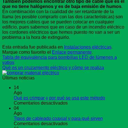
También podemos encontrar otro tipo de cable que es el
que no tiene halógenos y es de baja emisión de humos
.
En combinación con la cualidad de ser retardante de la
llama (es posible comprarlo con las dos características) son
los mejores cables que se pueden colocar en cualquier
edificio, pues sabemos que en caso de un incendio eléctrico
los cordones eléctricos que hemos puesto no van a ser un
problema a la hora de extinguirlo.
Esta entrada fue publicada en
Instalaciones eléctricas
.
Marque como favorito el
Enlace permanente
.
Tabla de equivalencia para bombillas LED de lúmenes a
vatios
Qué es un cruzamiento eléctrico y cómo se realiza
Últimas noticias
14
Ago
Qué es crimpar y por qué se usa este método
en
Comentarios desactivados
Qué
04
es
Ago
crimpar
Tipos de cableado coaxial y para qué sirven
y
en
Comentarios desactivados