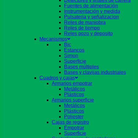
Detectores y finales de carrera
Fuentes de alimentación
Instrumentación y medida
Pulsateria y señalizacion
Reles de maniobra
Reles de tiempo
Reles pozo y deposito
Mecanismos
Bjc
Estancos
Simon
Superficie
Bases múltiples
Bases y clavijas industriales
Cuadros y cajas
Armarios empotrar
Metálicos
Plásticos
Armarios superficie
Metálicos
Plásticos
Poliester
Cajas de registro
Empotrar
Superficie