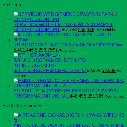
En Oferta
SERVIDOR WEB SIEMENS 0ZW672.01 PARA 1
El
El
CONTROLADOR LPB
597,74
€
359,37
€
IVA incluido
precio
precio
original
actual
era:
es:
KIT AUTOCONSUMO SOLAR MONOFASICO 5000W
El
El
597,74€.
359,37€.
5.401,44
€
5.293,75
€
IVA incluido
precio
precio
original
actual
era:
es:
KIT INST. AA 5M 1/4-
5.401,44€.
5.293,75€.
El
El
3/8""AISL+SOP+AMOR+DESA+TO
62,92
€
52,03
€
IVA
precio
preci
incluido
original
actua
era:
es:
62,92€.
52,03
EMISOR TERMICO DE 6 ELEMENTOS 750W/230V
El
El
PROGRAMADOR DIGITAL
446,49
€
261,36
€
IVA incluido
precio
precio
Productos recientes
original
actual
era:
es:
446,49€.
261,36€.
AIRE ACONDICIONADO ICELIN 12W-CL WIFI 3440 fg