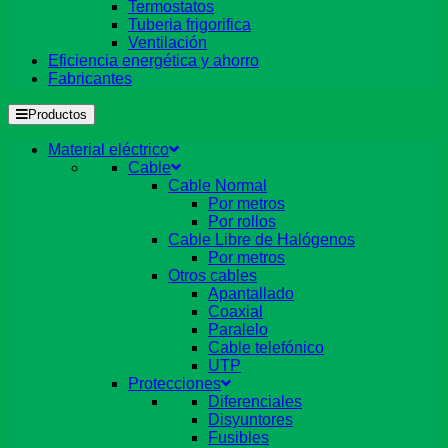
Termostatos
Tuberia frigorifica
Ventilación
Eficiencia energética y ahorro
Fabricantes
Productos
Material eléctrico
Cable
Cable Normal
Por metros
Por rollos
Cable Libre de Halógenos
Por metros
Otros cables
Apantallado
Coaxial
Paralelo
Cable telefónico
UTP
Protecciones
Diferenciales
Disyuntores
Fusibles