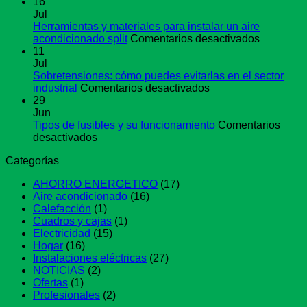
por
Tipos
16
qué
de
Jul
se
cableado
Herramientas y materiales para instalar un aire
usa
coaxial
en
acondicionado split
Comentarios desactivados
este
y
Herramie
11
método
para
y
Jul
qué
materiale
Sobretensiones: cómo puedes evitarlas en el sector
sirven
en
para
industrial
Comentarios desactivados
Sobretensiones:
instalar
29
cómo
un
Jun
puedes
aire
Tipos de fusibles y su funcionamiento
Comentarios
en
evitarlas
acondici
desactivados
Tipos
en
split
Categorías
de
el
fusibles
sector
AHORRO ENERGETICO
(17)
y
industrial
Aire acondicionado
(16)
su
Calefacción
(1)
funcionamiento
Cuadros y cajas
(1)
Electricidad
(15)
Hogar
(16)
Instalaciones eléctricas
(27)
NOTICIAS
(2)
Ofertas
(1)
Profesionales
(2)