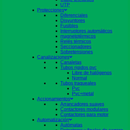
UTP
Protecciones
Diferenciales
Disyuntores
Fusibles
Interruptores automáticos
magnetotérmicos
Relés térmicos
Seccionadores
Sobretensiones
Canalizaciones
Canaletas
Tubos rigidos pvc
Libre de halógenos
Normal
Tubos traqueales
Pvc
Pvc+metal
Accionamientos
Arrancadores suaves
Contactores modulares
Contactores para motor
Automatización
Autómatas