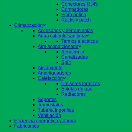
Conectores RJ45
Crimpadoras
Fibra óptica
Racks y patch
Climatización
Accesorios y herramientas
Agua caliente sanitaria
Termos electricos
Aire acondicionado
Aerotermia
Canalizadas
Split
Aislamiento
Amortiguadores
Calefacción
Emisores termicos
Estufas de gas
Radiadores
Soportes
Termostatos
Tuberia frigorifica
Ventilación
Eficiencia energética y ahorro
Fabricantes