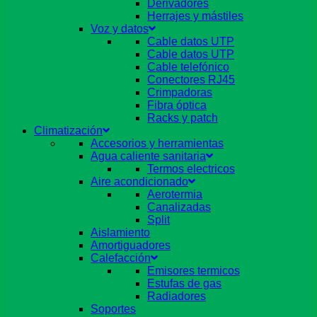
Derivadores
Herrajes y mástiles
Voz y datos
Cable datos UTP
Cable datos UTP
Cable telefónico
Conectores RJ45
Crimpadoras
Fibra óptica
Racks y patch
Climatización
Accesorios y herramientas
Agua caliente sanitaria
Termos electricos
Aire acondicionado
Aerotermia
Canalizadas
Split
Aislamiento
Amortiguadores
Calefacción
Emisores termicos
Estufas de gas
Radiadores
Soportes