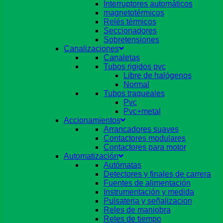
Interruptores automáticos
magnetotérmicos
Relés térmicos
Seccionadores
Sobretensiones
Canalizaciones
Canaletas
Tubos rigidos pvc
Libre de halógenos
Normal
Tubos traqueales
Pvc
Pvc+metal
Accionamientos
Arrancadores suaves
Contactores modulares
Contactores para motor
Automatización
Autómatas
Detectores y finales de carrera
Fuentes de alimentación
Instrumentación y medida
Pulsateria y señalizacion
Reles de maniobra
Reles de tiempo