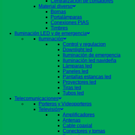
Centralizacion de contadores
Material diverso
Bornas
Portalámparas
Conexiones PIAS
Timbres
Iluminación LED y de emergencia
Iluminación
Control y regulacion
Downlight led
Iluminación de emergencia
Iluminación led navideña
Lámparas led
Paneles led
Pantallas estancas led
Proyectores led
Tiras led
Tubos led
Telecomunicaciones
Porteros y Videoporteros
Televisión
Amplificadores
Antenas
Cable coaxial
Conectores y tomas