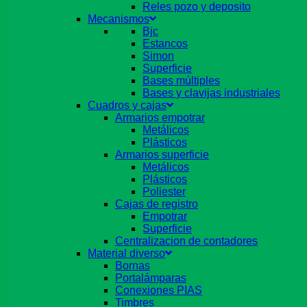
Reles pozo y deposito
Mecanismos
Bjc
Estancos
Simon
Superficie
Bases múltiples
Bases y clavijas industriales
Cuadros y cajas
Armarios empotrar
Metálicos
Plásticos
Armarios superficie
Metálicos
Plásticos
Poliester
Cajas de registro
Empotrar
Superficie
Centralizacion de contadores
Material diverso
Bornas
Portalámparas
Conexiones PIAS
Timbres