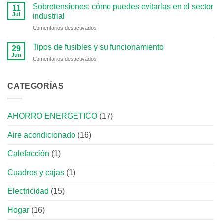
y
qué
Sobretensiones: cómo puedes evitarlas en el sector
11
materiales
sirven
Jul
industrial
para
en
Comentarios desactivados
instalar
Sobretensiones:
un
cómo
aire
Tipos de fusibles y su funcionamiento
29
puedes
acondicionado
Jun
en
Comentarios desactivados
evitarlas
split
Tipos
en
de
el
fusibles
CATEGORÍAS
sector
y
industrial
su
funcionamiento
AHORRO ENERGETICO
(17)
Aire acondicionado
(16)
Calefacción
(1)
Cuadros y cajas
(1)
Electricidad
(15)
Hogar
(16)