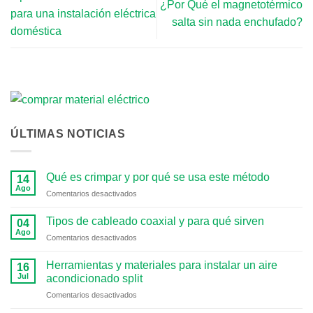
¿Por Qué el magnetotérmico
para una instalación eléctrica
salta sin nada enchufado?
doméstica
ÚLTIMAS NOTICIAS
Qué es crimpar y por qué se usa este método
14
Ago
en
Comentarios desactivados
Qué
es
Tipos de cableado coaxial y para qué sirven
04
crimpar
Ago
en
Comentarios desactivados
y
Tipos
por
de
Herramientas y materiales para instalar un aire
qué
16
cableado
Jul
se
acondicionado split
coaxial
usa
en
Comentarios desactivados
y
este
Herramientas
para
método