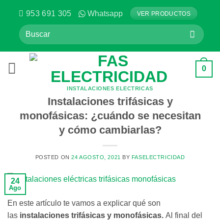
Saltar
953 691 305
Whatsapp
VER PRODUCTOS
al
Buscar
contenido
por:
0
INSTALACIONES ELÉCTRICAS
Instalaciones trifásicas y
monofásicas: ¿cuándo se necesitan
y cómo cambiarlas?
POSTED ON
24 AGOSTO, 2021
BY
FASELECTRICIDAD
24
Ago
En este artículo te vamos a explicar qué son
las
instalaciones trifásicas y monofásicas.
Al final del