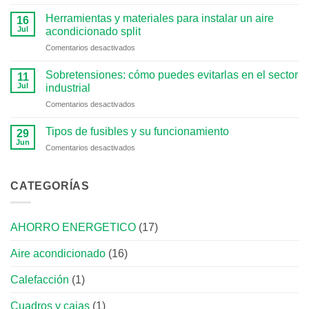
Tipos
por
de
Herramientas y materiales para instalar un aire
qué
16
cableado
Jul
se
acondicionado split
coaxial
usa
en
Comentarios desactivados
y
este
Herramientas
para
método
y
qué
Sobretensiones: cómo puedes evitarlas en el sector
11
materiales
sirven
Jul
industrial
para
en
Comentarios desactivados
instalar
Sobretensiones:
un
cómo
aire
Tipos de fusibles y su funcionamiento
29
puedes
acondicionado
Jun
en
Comentarios desactivados
evitarlas
split
Tipos
en
de
el
fusibles
CATEGORÍAS
sector
y
industrial
su
funcionamiento
AHORRO ENERGETICO
(17)
Aire acondicionado
(16)
Calefacción
(1)
Cuadros y cajas
(1)