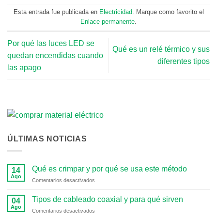
Esta entrada fue publicada en
Electricidad
. Marque como favorito el
Enlace permanente
.
Por qué las luces LED se
Qué es un relé térmico y sus
quedan encendidas cuando
diferentes tipos
las apago
ÚLTIMAS NOTICIAS
Qué es crimpar y por qué se usa este método
14
Ago
en
Comentarios desactivados
Qué
es
Tipos de cableado coaxial y para qué sirven
04
crimpar
Ago
en
Comentarios desactivados
y