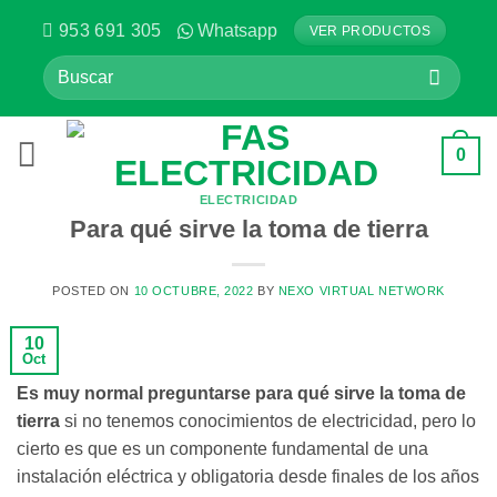
Saltar
953 691 305
Whatsapp
VER PRODUCTOS
al
Buscar
contenido
por:
0
ELECTRICIDAD
Para qué sirve la toma de tierra
POSTED ON
10 OCTUBRE, 2022
BY
NEXO VIRTUAL NETWORK
10
Oct
Es muy normal preguntarse para qué sirve la toma de
tierra
si no tenemos conocimientos de electricidad, pero lo
cierto es que es un componente fundamental de una
instalación eléctrica y obligatoria desde finales de los años